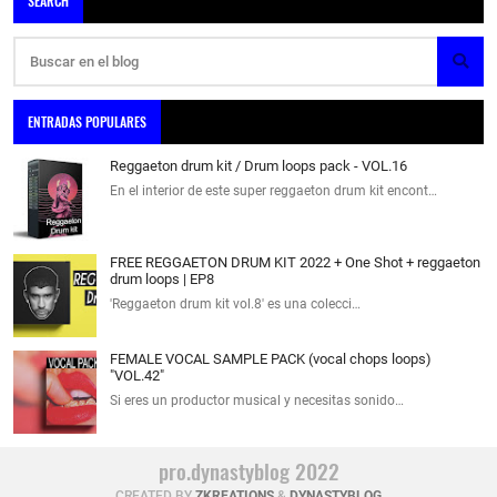
SEARCH
ENTRADAS POPULARES
Reggaeton drum kit / Drum loops pack - VOL.16
En el interior de este super reggaeton drum kit encont…
FREE REGGAETON DRUM KIT 2022 + One Shot + reggaeton
drum loops | EP8
'Reggaeton drum kit vol.8' es una colecci…
FEMALE VOCAL SAMPLE PACK (vocal chops loops)
"VOL.42"
Si eres un productor musical y necesitas sonido…
pro.dynastyblog 2022
CREATED BY
ZKREATIONS
&
DYNASTYBLOG