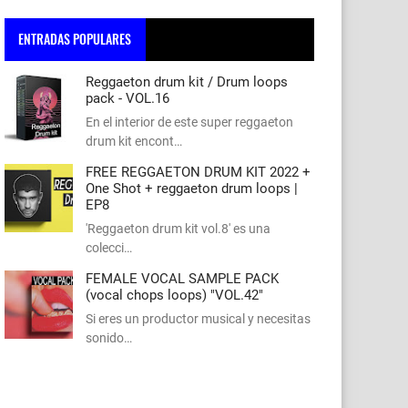
ENTRADAS POPULARES
Reggaeton drum kit / Drum loops
pack - VOL.16
En el interior de este super reggaeton
drum kit encont…
FREE REGGAETON DRUM KIT 2022 +
One Shot + reggaeton drum loops |
EP8
'Reggaeton drum kit vol.8' es una
colecci…
FEMALE VOCAL SAMPLE PACK
(vocal chops loops) "VOL.42"
Si eres un productor musical y necesitas
sonido…