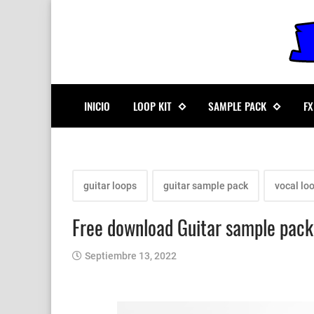
INICIO
LOOP KIT
SAMPLE PACK
FX
guitar loops
guitar sample pack
vocal lo
Free download Guitar sample pack
Septiembre 13, 2022