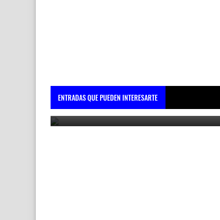
ROYALTY FREE GUITAR SAMPLE PACK / LOOP KIT
(+15 Melody loops) - pt36
ENTRADAS QUE PUEDEN INTERESARTE
September 10, 2022