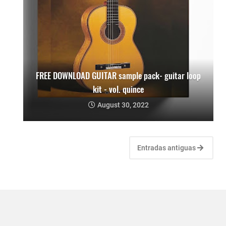
FREE DOWNLOAD GUITAR sample pack- guitar loop
kit - vol. quince
August 30, 2022
Entradas antiguas